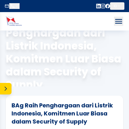
ID
Beranda
/
Penghargaan
/
2024
BAg Raih
ose menu
Op
Penghargaan dari
Listrik Indonesia,
Komitmen Luar Biasa
dalam Security of
Supply
BAg Raih Penghargaan dari Listrik
Indonesia, Komitmen Luar Biasa
dalam Security of Supply