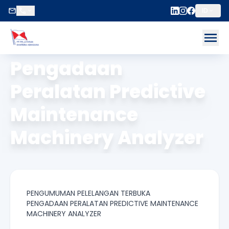
ID
ose menu
Beranda
/
E-Procurement
Op
Pengadaan
Peralatan Predictive
Maintenance
Machinery Analyzer
PENGUMUMAN PELELANGAN TERBUKA
PENGADAAN PERALATAN PREDICTIVE MAINTENANCE
MACHINERY ANALYZER