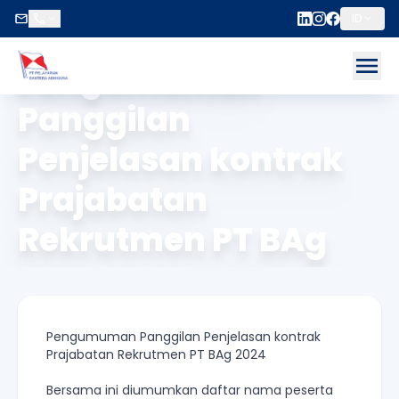
ID
Beranda
/
Pengumuman Recruitment
ose menu
Pengumuman
Op
Panggilan
Penjelasan kontrak
Prajabatan
Rekrutmen PT BAg
2024
Pengumuman Panggilan Penjelasan kontrak
Prajabatan Rekrutmen PT BAg 2024
Bersama ini diumumkan daftar nama peserta