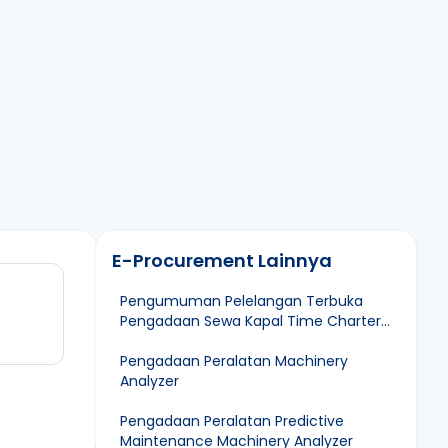
E-Procurement Lainnya
Pengumuman Pelelangan Terbuka
Pengadaan Sewa Kapal Time Charter
3 (Tiga) Unit Self-Propelled Barge
(SPB) Ukuran 12.000 – 13.000 DWT
Pengadaan Peralatan Machinery
Analyzer
Pengadaan Peralatan Predictive
Maintenance Machinery Analyzer